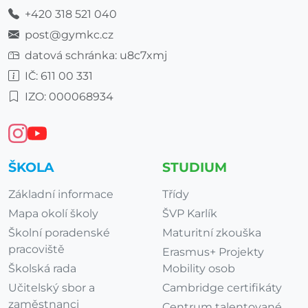
+420 318 521 040
post@gymkc.cz
datová schránka: u8c7xmj
IČ: 611 00 331
IZO: 000068934
ŠKOLA
STUDIUM
Základní informace
Třídy
Mapa okolí školy
ŠVP Karlík
Školní poradenské
Maturitní zkouška
pracoviště
Erasmus+ Projekty
Školská rada
Mobility osob
Učitelský sbor a
Cambridge certifikáty
zaměstnanci
Centrum talentované